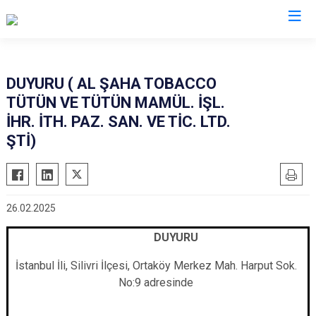
İstanbul
DUYURU ( AL ŞAHA TOBACCO
TÜTÜN VE TÜTÜN MAMÜL. İŞL.
Adalar
Fatih
Sultanbeyli
İHR. İTH. PAZ. SAN. VE TİC. LTD.
Avcılar
Gaziosmanpaşa
Tuzla
ŞTİ)
Bağcılar
Güngören
Ümraniye
Bahçelievler
Kadıköy
Üsküdar
Bakırköy
Kağıthane
Zeytinburnu
26.02.2025
Bayrampaşa
Kartal
Arnavutköy
DUYURU
Beşiktaş
Küçükçekmece
Ataşehir
Beykoz
Maltepe
Başakşehir
İstanbul İli,
Silivri İlçesi, Ortaköy Merkez Mah. Harput Sok.
No:9
adresinde
Beyoğlu
Pendik
Beylikdüzü
Büyükçekmece
Sarıyer
Çekmeköy