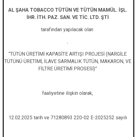
Çatalca
Şile
Esenyurt
AL ŞAHA TOBACCO TÜTÜN VE TÜTÜN MAMÜL. İŞL.
Esenler
Silivri
Sancaktepe
İHR. İTH. PAZ. SAN. VE TİC. LTD. ŞTİ
Eyüpsultan
Şişli
Sultangazi
tarafından yapılacak olan
.
“
TÜTÜN ÜRETİMİ KAPASİTE ARTIŞI PROJESİ (NARGİLE
TÜTÜNÜ ÜRETİMİ, İLAVE SARMALIK TÜTÜN, MAKARON, VE
FİLTRE ÜRETİMİ PROSESİ)
”
faaliyetine ilişkin olarak,
12.02.2025 tarih ve 71280893 220-02 E-2025252 sayılı